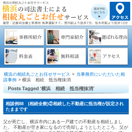
横浜の相続丸ごとお任せサービス
>
当事務所にいただいた相
談事例
>
横浜 相続 抵当権抹消
Posts Tagged ‘横浜 相続 抵当権抹消’
相談例88 (相続全般)②相続した不動産に抵当権が設定され
たままです
父が死亡し、横浜市内にある一戸建ての不動産を相続しまし
た。 不動産が空き家になるので売却しようとしたところ、父が