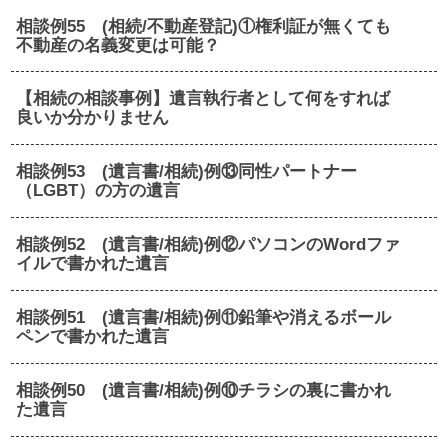
相談例55 (相続/不動産登記)①権利証が無くても
不動産の名義変更は可能？
【相続の相談事例】遺言執行者として何をすれば
良いか分かりません
相談例53 (遺言書/相続)例⑬同性パートナー
（LGBT）の方の遺言
相談例52 (遺言書/相続)例⑫パソコンのWordファ
イルで書かれた遺言
相談例51 (遺言書/相続)例⑪鉛筆や消えるボール
ペンで書かれた遺言
相談例50 (遺言書/相続)例⑩チラシの裏に書かれ
た遺言