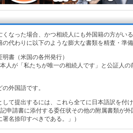
亡くなった場合、かつ相続人にも外国籍の方がい
籍の代わりに以下のような膨大な書類を精査・準
証明書（米国の各州発行）
：相続人本人が「私たちが唯一の相続人です」と公証
どの外国語です。
として提出するには、これら全てに日本語訳を付け
答「登記申請書に添付する委任状その他の附属書類が
に署名捺印すべきである。」）