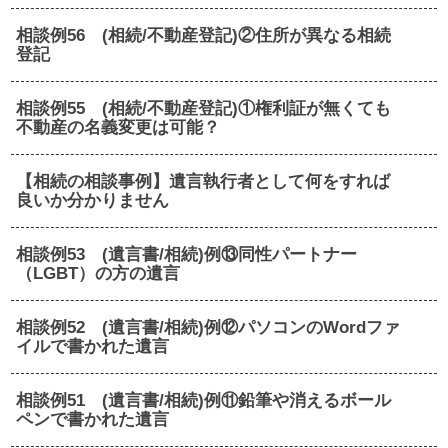
相談例56 (相続/不動産登記)②住所が異なる相続
登記
相談例55 (相続/不動産登記)①権利証が無くても
不動産の名義変更は可能？
【相続の相談事例】遺言執行者として何をすれば
良いか分かりません
相談例53 (遺言書/相続)例⑬同性パートナー
（LGBT）の方の遺言
相談例52 (遺言書/相続)例⑫パソコンのWordファ
イルで書かれた遺言
相談例51 (遺言書/相続)例⑪鉛筆や消えるボール
ペンで書かれた遺言