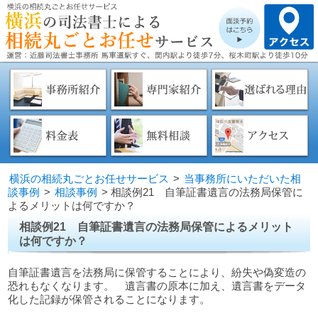
横浜の相続丸ごとお任せサービス
>
当事務所にいただいた相
談事例
>
相談事例
>
相談例21 自筆証書遺言の法務局保管に
よるメリットは何ですか？
相談例21 自筆証書遺言の法務局保管によるメリット
は何ですか？
自筆証書遺言を法務局に保管することにより、紛失や偽変造の
恐れもなくなります。 遺言書の原本に加え、遺言書をデータ
化した記録が保管されることになります。