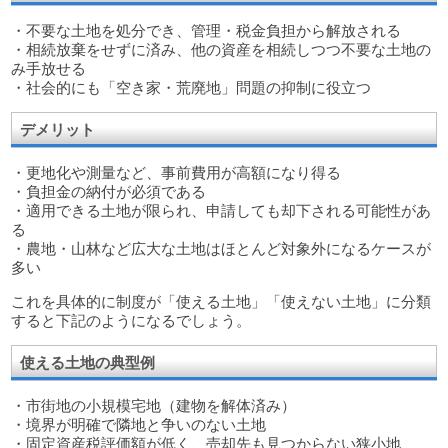
・不要な土地を処分でき、管理・税金負担から解放される
・相続放棄をせずに済み、他の資産を相続しつつ不要な土地の
み手放せる
・社会的にも「空き家・荒廃地」問題の抑制に役立つ
デメリット
・更地化や測量など、事前費用が高額になり得る
・負担金の納付が必須である
・適用できる土地が限られ、申請しても却下される可能性があ
る
・農地・山林など広大な土地はほとんど対象外になるケースが
多い
これを具体的に制度が「使える土地」「使えない土地」に分類
すると下記のようになるでしょう。
使える土地の典型例
・市街地の小規模宅地（建物を解体済み）
・境界が明確で隣地と争いのない土地
・固定資産税評価額が低く、売却先も見つからない狭小地