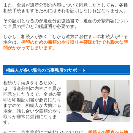
また、全員が遺産分割の内容について同意したとしても、各種
相続手続きをするためにはそれを証明しなければなりません。
その証明となるのが遺産分割協議書で、遺産の分割内容につい
て全員の押印と印鑑証明が必要です。
しかし、相続人が多く、しかも遠方にお住まいの相続人がいる
場合は、
押印のための書類のやり取りや確認だけでも膨大な時
間がかかってしまいます
。
相続人が多い場合の当事務所のサポート
相続の手続きをするために
は、遺産分割の内容に全員が
同意をしたうえで、全員の実
印と印鑑証明書が必要になり
ますので、相続人が大勢いる
場合、話し合いや書類のやり
取りが非常に煩雑になりま
す。
そこで、当事務所にご依頼いただければ、
相続人の調査から他